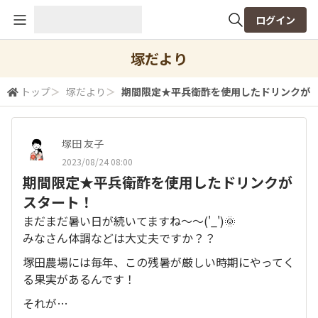
ログイン
全体検索
塚だより
トップ
＞
塚だより
＞
期間限定★平兵衛酢を使用したドリンクが
検索
塚田 友子
2023/08/24 08:00
期間限定★平兵衛酢を使用したドリンクが
スタート！
まだまだ暑い日が続いてますね～～('_')🌞
みなさん体調などは大丈夫ですか？？
塚田農場には毎年、この残暑が厳しい時期にやってく
る果実があるんです！
それが…