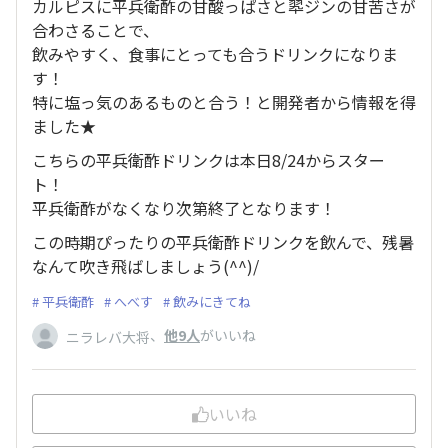
カルピスに平兵衛酢の甘酸っぱさと翆ジンの甘苦さが
合わさることで、
飲みやすく、食事にとっても合うドリンクになりま
す！
特に塩っ気のあるものと合う！と開発者から情報を得
ました★
こちらの平兵衛酢ドリンクは本日8/24からスター
ト！
平兵衛酢がなくなり次第終了となります！
この時期ぴったりの平兵衛酢ドリンクを飲んで、残暑
なんて吹き飛ばしましょう(^^)/
平兵衛酢
へべす
飲みにきてね
、
他9人
がいいね
ニラレバ大将
いいね