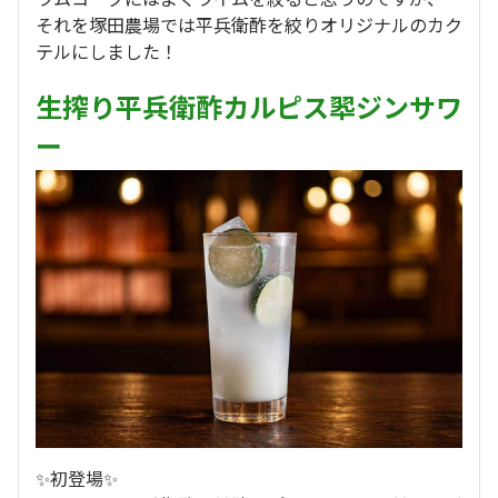
それを塚田農場では平兵衛酢を絞りオリジナルのカク
テルにしました！
生搾り平兵衛酢カルピス翆ジンサワ
ー
✨初登場✨