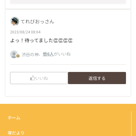
てれびおっさん
2023/08/24 08:04
よっ！待ってました👏👏👏👏
、
他6人
がいいね
渋谷の神
いいね
返信する
ホーム
塚だより