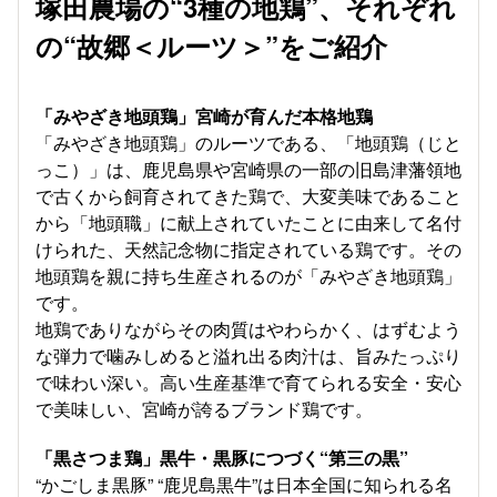
塚田農場の“3種の地鶏”、それぞれ
の“故郷＜ルーツ＞”をご紹介
「みやざき地頭鶏」宮崎が育んだ本格地鶏
「みやざき地頭鶏」のルーツである、「地頭鶏（じと
っこ）」は、鹿児島県や宮崎県の一部の旧島津藩領地
で古くから飼育されてきた鶏で、大変美味であること
から「地頭職」に献上されていたことに由来して名付
けられた、天然記念物に指定されている鶏です。その
地頭鶏を親に持ち生産されるのが「みやざき地頭鶏」
です。
地鶏でありながらその肉質はやわらかく、はずむよう
な弾力で噛みしめると溢れ出る肉汁は、旨みたっぷり
で味わい深い。高い生産基準で育てられる安全・安心
で美味しい、宮崎が誇るブランド鶏です。
「黒さつま鶏」黒牛・黒豚につづく“第三の黒”
“かごしま黒豚” “鹿児島黒牛”は日本全国に知られる名