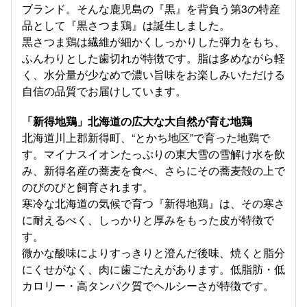
ブランド。そんな鹿児島の『黒』を背負う第3の特産
品として『黒さつま鶏』は誕生しました。
黒さつま鶏は繊維が細かくしっかりした弾力をもち、
ふんわりとした歯切れが特徴です。脂は多めながら軽
く、水分量が少なめで濃い旨味をお楽しみいただける
自信の品質でお届けしています。
「新得地鶏」北海道の広大な大自然が育む地鶏
北海道川上郡新得町、“とかち地区”で育った地鶏で
す。マイナスイオンたっぷりの東大雪の雪解け水を飲
み、新得名産の蕎麦を食べ、さらにその蕎麦殻の上で
のびのびと飼育されます。
寒冷な北海道の気候で育つ『新得地鶏』は、その寒さ
に耐えるべく、しっかりと厚みをもった皮が特徴で
す。
微かな酸味によりすっきりと澄んだ後味、焼くと脂分
にくせがなく、肉に歯ごたえがあります。低脂肪・低
カロリー・高タンパク質でヘルシーさが特徴です。