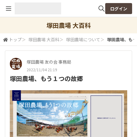
ログイン
全体検索
塚田農場 大百科
トップ
＞
塚田農場 大百科
＞
塚田農場について
＞
塚田農場、もう
検索
塚田農場 友の会 事務局
2022/11/04 21:19
塚田農場、もう１つの故郷