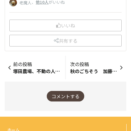
、
他10人
がいいね
老魔人
いいね
共有する
前の投稿
次の投稿
塚田農場、不動の人気料理 若鶏のチキン南蛮 おいしさの理由
秋のごちそう 加藤えのき「月見ステーキⓇ」
コメントする
ホーム