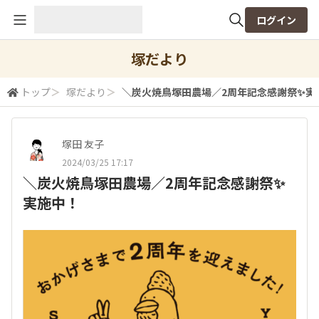
ログイン
全体検索
塚だより
トップ
＞
塚だより
＞
＼炭火焼鳥塚田農場／2周年記念感謝祭✨実
検索
塚田 友子
2024/03/25 17:17
＼炭火焼鳥塚田農場／2周年記念感謝祭✨
実施中！