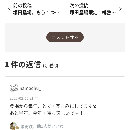
前の投稿
次の投稿
塚田農場、もう１つの故郷
塚田農場限定 樽熟成焼酎ハイボール
コメントする
1
件の返信
(新着順)
namachu_
2023/02/19 21:44
登場から毎年、とても楽しみにしてます🍄
あと半年、今年も待ち遠しいです！
、
他1人
がいいね
消毒液