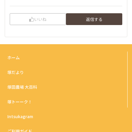
いいね
返信する
ホーム
塚だより
塚田農場 大百科
塚トーーク！
Intsukagram
ご利用ガイド