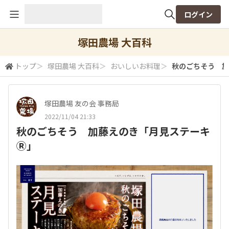
ログイン
全体検索
塚田農場 大百科
トップ
＞
塚田農場 大百科
＞
おいしいお料理
＞
秋のごちそう 加
検索
塚田農場 友の会 事務局
2022/11/04 21:33
秋のごちそう 加藤えのき「月見ステーキ
Ⓡ」