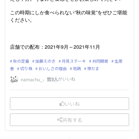
この時期にしか食べられない“秋の味覚”をぜひご堪能
ください。
店舗での配布：2021年9月～2021年11月
秋の定番
加藤えのき
月見ステーキ
共同開発
生産
者
切り株
おいしさの理由
地鶏
塚だま
、
他9人
がいいね
namachu_
いいね
共有する