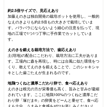
約2.5倍サイズで、見応えあり
加藤えのきは独自開発の栽培ポットを使用し、一般的
なえのきよりも約2.5倍もの大きさで栽培していま
す。バラバラにならないよう細心の注意を払って、現
地の工場で1つ1つ丁寧に手作業でカットしていま
す。
えのきを鍛える栽培方法で、歯応えあり
土(培地)の配合にこだわり、栽培方法に工夫がありま
す。工場内に森を再現し、時には台風に似た環境をつ
くり、敢えてえのきを鍛えることで、このシャキシャ
キとした歯ごたえが生まれるのです。
地鶏つくねと濃厚こだわり卵で、食べ応えあり
えのきは根元の方が栄養価も高く、旨みと甘みが凝縮
されています。ここに地鶏100%のつくねと濃厚こだ
わり卵「塚だま®」の卵黄をどーんと乗せて、食べ応
えも十分。うまみと食感をぜひお楽しみください!