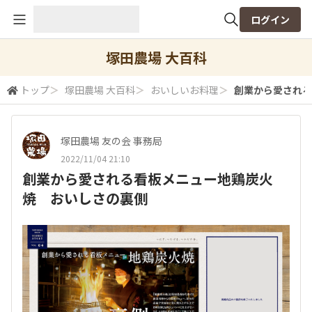
ログイン
全体検索
塚田農場 大百科
トップ
＞
塚田農場 大百科
＞
おいしいお料理
＞
創業から愛される
検索
塚田農場 友の会 事務局
2022/11/04 21:10
創業から愛される看板メニュー地鶏炭火
焼 おいしさの裏側