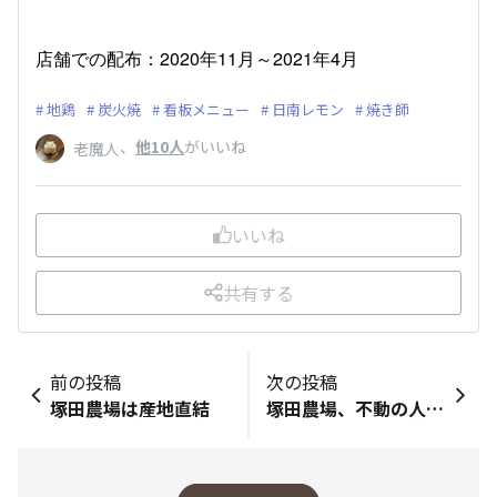
店舗での配布：2020年11月～2021年4月
地鶏
炭火焼
看板メニュー
日南レモン
焼き師
、
他10人
がいいね
老魔人
いいね
共有する
前の投稿
次の投稿
塚田農場は産地直結
塚田農場、不動の人気料理 若鶏のチキン南蛮 おいしさの理由