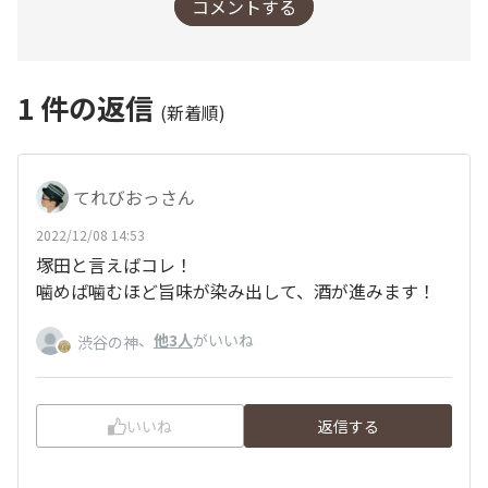
コメントする
1
件の返信
(新着順)
てれびおっさん
2022/12/08 14:53
塚田と言えばコレ！
噛めば噛むほど旨味が染み出して、酒が進みます！
、
他3人
がいいね
渋谷の神
いいね
返信する