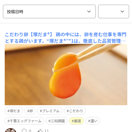
投稿日時
こだわり卵【塚だま®】
鶏の中には、卵を産む仕事を専門
とする鶏がいます。“塚だま®”*1は、徹底した品質管理と
迅速な出荷体制で、黄身も白身も鮮度が高い状態で店舗ま
で届きます。食欲をそそる濃い色の黄身は、見た目からし
て濃厚さを感じます。味ももちろん通常の卵に比べてコク
と濃さをしっかりと感じるうえに、ビタミンEを通常の卵
の約1
塚だま
卵
プレミアム
こだわり
千葉エッグファーム
三和鶏園
厳選
濃い
0
11