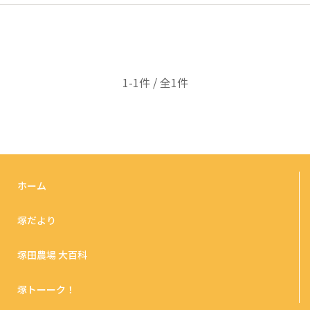
1-1件 / 全1件
ホーム
塚だより
塚田農場 大百科
塚トーーク！