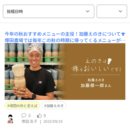
投稿日時
今年の秋おすすめメニューの主役！加藤えのきについて🍄
塚田農場では毎年この秋の時期に帰ってくるメニューがあ
ります…それが、”加藤えのきの月見ステーキ”えのきの
シャキシャキ感とほんのり甘みのある味がタレと絡んでも
う最高なんです😋食べ応えも、見ごたえも抜群の一品で
す(#^.^#)今年はなんとこの加藤えのきを使ったメニュー
が6品も登場しました！！メニューの詳
塚田の秋と言えば
加藤えのき
0
9
塚田 友子
|
2023/09/18