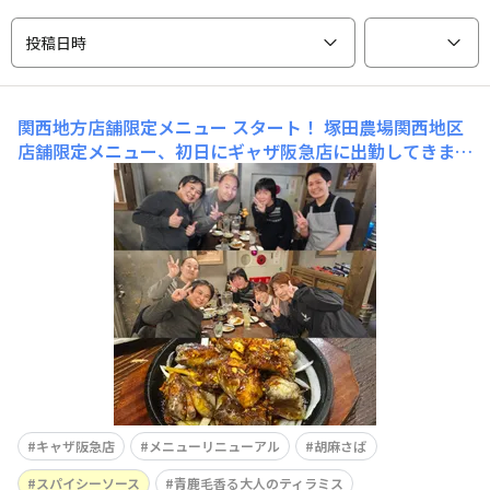
投稿日時
関西地方店舗限定メニュー スタート！
塚田農場関西地区
店舗限定メニュー、初日にギャザ阪急店に出勤してきまし
た！ 席に案内されると店長からバイトスタッフからメニ
ューの説明の練習をさせてもらっても良いですか？とのこ
とだったので、快く了承すると少ししてバイトスタッフが
やってきて丁寧に初めて塚田農場を利用したお客さんの体
でメニューの説
キャザ阪急店
メニューリニューアル
胡麻さば
スパイシーソース
青鹿毛香る大人のティラミス