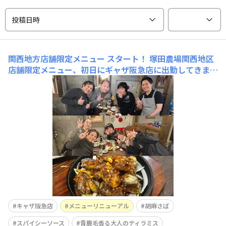
投稿日時
関西地方店舗限定メニュー スタート！
塚田農場関西地区
店舗限定メニュー、初日にギャザ阪急店に出勤してきまし
た！ 席に案内されると店長からバイトスタッフからメニ
ューの説明の練習をさせてもらっても良いですか？とのこ
とだったので、快く了承すると少ししてバイトスタッフが
やってきて丁寧に初めて塚田農場を利用したお客さんの体
でメニューの説
キャザ阪急店
メニューリニューアル
胡麻さば
スパイシーソース
青鹿毛香る大人のティラミス