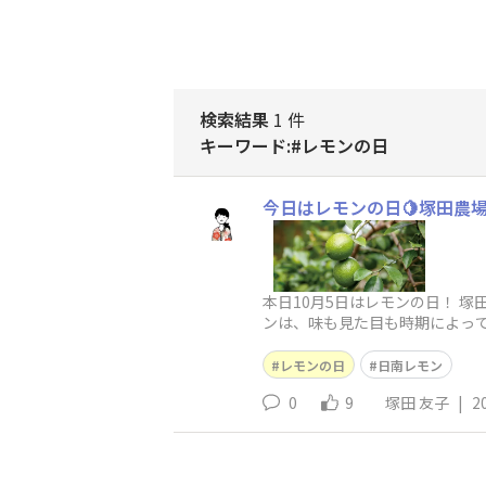
検索結果
1 件
キーワード:#レモンの日
今日はレモンの日🍋塚田農
本日10月5日はレモンの日！ 
ンは、味も見た目も時期によって変
レモンの日
日南レモン
0
9
塚田 友子
|
2