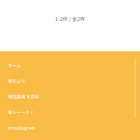
1-2件 / 全2件
ホーム
塚だより
塚田農場 大百科
塚トーーク！
Intsukagram