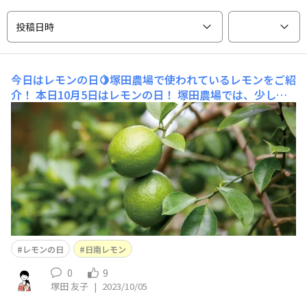
投稿日時
今日はレモンの日🍋塚田農場で使われているレモンをご紹
介！
本日10月5日はレモンの日！ 塚田農場では、少し変
わった「日南レモン」というレモンを使っているのはみな
さんご存じでしたか？？ このレモンは、味も見た目も時
期によって変化していく面白いレモンなんです🍋 そんな
面白い「日南レモン」を本日はご紹介します(^^)/ \
レモンの日
日南レモン
0
9
塚田 友子
|
2023/10/05