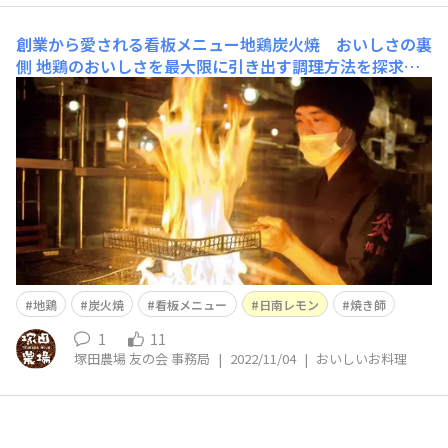
創業から愛される看板メニュー地鶏炭火焼 おいしさの裏
側
地鶏のおいしさを最大限に引き出す調理方法を探求し
続けています「炭火焼」は、塚田農場を代表する創業当時
からの看板メニュー。当店自慢の地鶏を一番おいしく召し
上がっていただける料理です。研修を受けた焼き師が、お
店に届いた肉の状態を見極め、炭や火力を調整し、地鶏本
来の旨味を引き出しながら最高の焼き加減でご提
地鶏
炭火焼
看板メニュー
日南レモン
焼き師
1
11
塚田農場 友の会 事務局
|
2022/11/04
|
おいしいお料理