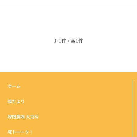
1-1件 / 全1件
ホーム
塚だより
塚田農場 大百科
塚トーーク！