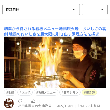
投稿日時
創業から愛される看板メニュー地鶏炭火焼 おいしさの裏
側
地鶏のおいしさを最大限に引き出す調理方法を探求し
続けています「炭火焼」は、塚田農場を代表する創業当時
からの看板メニュー。当店自慢の地鶏を一番おいしく召し
上がっていただける料理です。研修を受けた焼き師が、お
店に届いた肉の状態を見極め、炭や火力を調整し、地鶏本
来の旨味を引き出しながら最高の焼き加減でご提
地鶏
炭火焼
看板メニュー
日南レモン
焼き師
1
11
塚田農場 友の会 事務局
|
2022/11/04
|
おいしいお料理